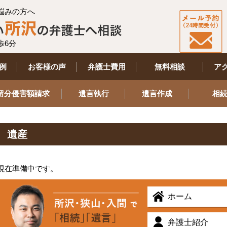
悩みの方へ
歩6分
例
お客様の声
弁護士費用
無料相談
ア
留分侵害額請求
遺言執行
遺言作成
相
遺産
現在準備中です。
ホーム
弁護士紹介