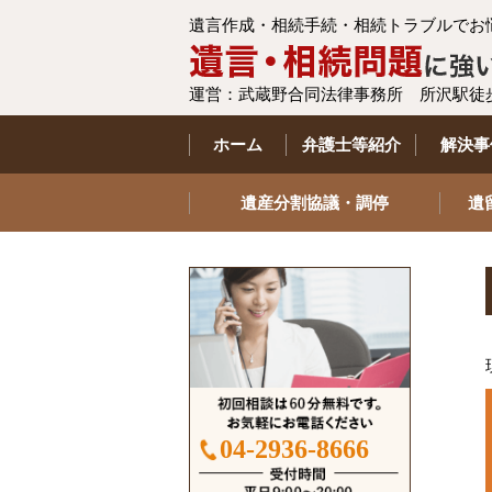
遺言作成・相続手続・相続トラブルでお
運営：武蔵野合同法律事務所 所沢駅徒
ホーム
弁護士等紹介
解決事
遺産分割協議・調停
遺
04-2936-8666