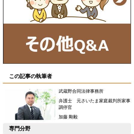
この記事の執筆者
武蔵野合同法律事務所
弁護士 元さいたま家庭裁判所家事
調停官
加藤 剛毅
専門分野