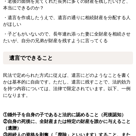
・老後の面倒を見てくれた長男に多くの財産を残したいけど、
本当にできるのか？
・遺言を作成したうえで、遺言の通りに相続財産を分配する人
がほしい
・子どもがいないので、長年連れ添った妻に全財産を相続させ
たいが、自分の兄弟が財産を残すように言ってくる
遺言でできること
民法で定められた方式に従えば、遺言にどのようなことを書く
かは基本的に自由です。ただし、遺言に残すことで、法的効力
を持つ内容については、法律で限定されています。以下、一例
になります。
①婚外子を自身の子であると法的に認めること（死後認知）
②自身の死後に、全財産または特定の財産を誰かに与えること
（遺贈）
③相続人の資格を剥奪（「廃除」といいます）すること、また