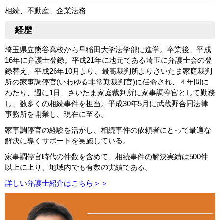
相続、不動産、企業法務
経歴
埼玉県立熊谷高校から早稲田大学法学部に進学。卒業後、平成
16年に弁護士登録。平成21年に地元である埼玉に弁護士会の登
録替え。平成26年10月より、最高裁判所よりさいたま家庭裁判
所の家事調停官(いわゆる非常勤裁判官)に任命され、４年間に
わたり、週に1日、さいたま家庭裁判所に家事調停官として勤務
し、数多くの相続事件を担当。平成30年5月に武蔵野合同法律
事務所を開業し、現在に至る。
家事調停官の経験を活かし、相続事件の依頼者にとって最適な
解決に導くサポートを実施している。
家事調停官時代の件数を含めて、相続事件の解決実績は500件
以上に上り、地域内でも有数の実績である。
詳しい弁護士紹介はこちら＞＞