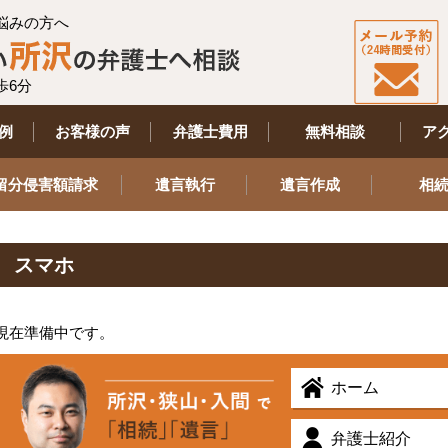
悩みの方へ
歩6分
例
お客様の声
弁護士費用
無料相談
ア
留分侵害額請求
遺言執行
遺言作成
相
スマホ
現在準備中です。
ホーム
弁護士紹介