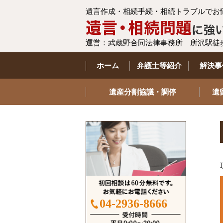
遺言作成・相続手続・相続トラブルでお
運営：武蔵野合同法律事務所 所沢駅徒
ホーム
弁護士等紹介
解決事
遺産分割協議・調停
遺
04-2936-8666