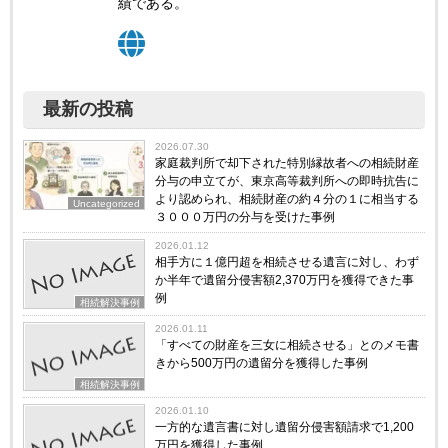
績である。
最新の投稿
2026.07.30
家庭裁判所で却下された特別縁故者への相続財産
分与の申立てが、東京高等裁判所への即時抗告に
より認められ、相続財産の約４分の１に相当する
Uncategorized
３０００万円の分与を受けた事例
2026.01.12
相手方に１億円超を相続させる遺言に対し、わず
か半年で遺留分侵害額2,370万円を獲得できた事
例
相続解決事例
2026.01.11
「すべての財産を三女に相続させる」とのメモ書
きから500万円の遺留分を獲得した事例
相続解決事例
2026.01.10
一方的な遺言書に対し遺留分侵害額請求で1,200
万円を獲得した事例