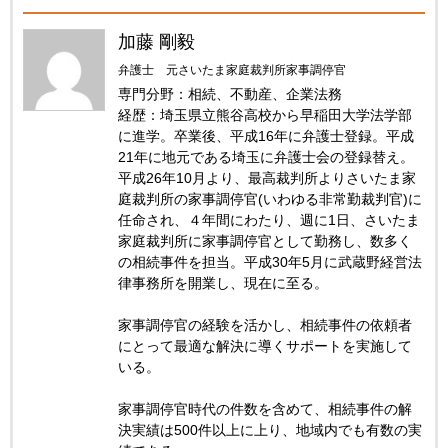
加藤 剛毅
弁護士 元さいたま家庭裁判所家事調停官
専門分野：相続、不動産、企業法務
経歴：埼玉県立熊谷高校から早稲田大学法学部
に進学。卒業後、平成16年に弁護士登録。平成
21年に地元である埼玉に弁護士会の登録替え。
平成26年10月より、最高裁判所よりさいたま家
庭裁判所の家事調停官(いわゆる非常勤裁判官)に
任命され、４年間にわたり、週に1日、さいたま
家庭裁判所に家事調停官として勤務し、数多く
の相続事件を担当。平成30年5月に武蔵野経営法
律事務所を開業し、現在に至る。
家事調停官の経験を活かし、相続事件の依頼者
にとって最適な解決に導くサポートを実施して
いる。
家事調停官時代の件数を含めて、相続事件の解
決実績は500件以上に上り、地域内でも有数の実