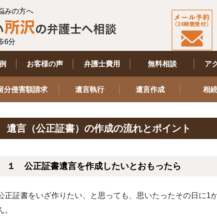
悩みの方へ
歩6分
例
お客様の声
弁護士費用
無料相談
ア
留分侵害額請求
遺言執行
遺言作成
相
遺言（公正証書）の作成の流れとポイント
１ 公正証書遺言を作成したいとおもったら
公正証書をいざ作りたい、と思っても、思いたったその日に1か
ん。