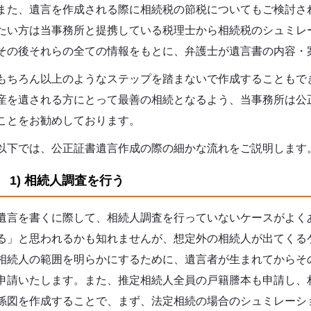
また、遺言を作成される際に相続税の節税についてもご検討さ
たい方は当事務所と提携している税理士から相続税のシュミレ
その後それらの全ての情報をもとに、弁護士が遺言書の内容・
もちろん以上のようなステップを踏まないで作成することもで
産を遺される方にとって最善の相続となるよう、当事務所は公
ことをお勧めしております。
以下では、公正証書遺言作成の際の細かな流れをご説明します
1) 相続人調査を行う
遺言を書くに際して、相続人調査を行っていないケースがよく
る」と思われるかも知れませんが、想定外の相続人が出てくる
相続人の範囲を明らかにするために、遺言者が生まれてからそ
申請いたします。また、推定相続人全員の戸籍謄本も申請し、
係図を作成することで、まず、法定相続の場合のシュミレーシ