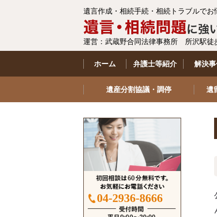
遺言作成・相続手続・相続トラブルでお
運営：武蔵野合同法律事務所 所沢駅徒
ホーム
弁護士等紹介
解決事
遺産分割協議・調停
遺
04-2936-8666