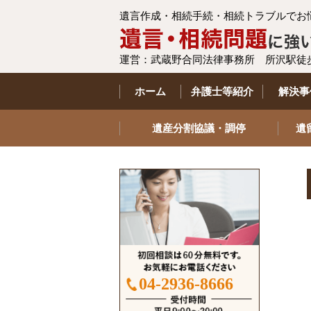
遺言作成・相続手続・相続トラブルでお
運営：武蔵野合同法律事務所 所沢駅徒
ホーム
弁護士等紹介
解決事
遺産分割協議・調停
遺
04-2936-8666