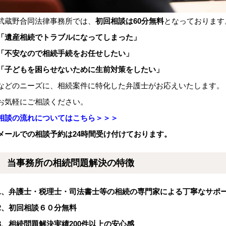
武蔵野合同法律事務所では、
初回相談は
60
分無料
となっております
「遺産相続でトラブルになってしまった」
「不安なので相続手続をお任せしたい」
「子どもを困らせないために生前対策をしたい」
などのニーズに、相続案件に特化した弁護士がお応えいたします。
お気軽にご相談ください。
相談の流れについてはこちら＞＞＞
メールでの相談予約は24時間受け付けております。
当事務所の相続問題解決の特徴
1
、弁護士・税理士・司法書士等の相続の専門家による丁寧なサポ
2
、初回相談６０分無料
3
、相続問題解決実績
200
件以上の安心感