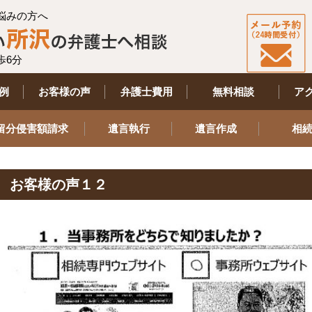
悩みの方へ
歩6分
例
お客様の声
弁護士費用
無料相談
ア
留分侵害額請求
遺言執行
遺言作成
相
お客様の声１２