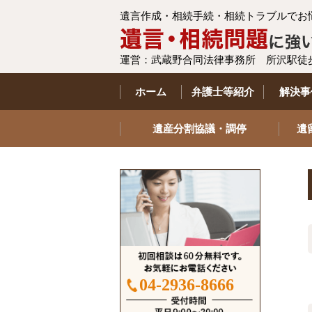
遺言作成・相続手続・相続トラブルでお
運営：武蔵野合同法律事務所 所沢駅徒
ホーム
弁護士等紹介
解決事
遺産分割協議・調停
遺
04-2936-8666