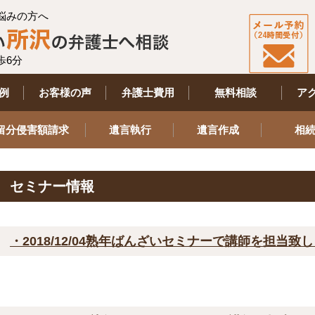
悩みの方へ
歩6分
例
お客様の声
弁護士費用
無料相談
ア
留分侵害額請求
遺言執行
遺言作成
相
セミナー情報
・2018/12/04熟年ばんざいセミナーで講師を担当致