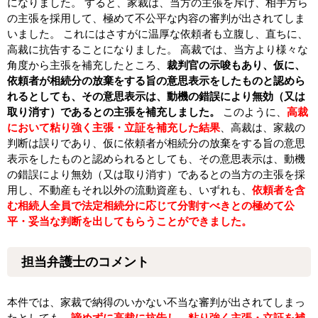
になりました。 すると、家裁は、当方の主張を斥け、相手方ら
の主張を採用して、極めて不公平な内容の審判が出されてしま
いました。 これにはさすがに温厚な依頼者も立腹し、直ちに、
高裁に抗告することになりました。 高裁では、当方より様々な
角度から主張を補充したところ、
裁判官の示唆もあり、仮に、
依頼者が相続分の放棄をする旨の意思表示をしたものと認めら
れるとしても、その意思表示は、動機の錯誤により無効（又は
取り消す）であるとの主張を補充しました。
このように、
高裁
において粘り強く主張・立証を補充した結果
、高裁は、家裁の
判断は誤りであり、仮に依頼者が相続分の放棄をする旨の意思
表示をしたものと認められるとしても、その意思表示は、動機
の錯誤により無効（又は取り消す）であるとの当方の主張を採
用し、不動産もそれ以外の流動資産も、いずれも、
依頼者を含
む相続人全員で法定相続分に応じて分割すべきとの極めて公
平・妥当な判断を出してもらうことができました。
担当弁護士のコメント
本件では、家裁で納得のいかない不当な審判が出されてしまっ
たとしても、
諦めずに高裁に抗告し、粘り強く主張・立証を補