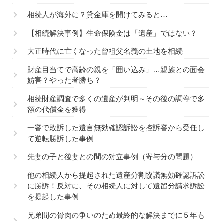
相続人が海外に？貸金庫を開けてみると…
【相続解決事例】生命保険金は「遺産」ではない？
大正時代に亡くなった曾祖父名義の土地を相続
財産目当てで高齢の親を「囲い込み」…親族との面会
妨害？やった者勝ち？
相続財産調査で多くの遺産が判明～その後の調停で多
額の代償金を獲得
一審で敗訴した遺言無効確認訴訟を控訴審から受任し
て逆転勝訴した事例
先妻の子と後妻との間の対立事例（寄与分の問題）
他の相続人から提起された遺産分割協議無効確認訴訟
に勝訴！反対に、その相続人に対して遺留分請求訴訟
を提起した事例
兄弟間の骨肉の争いのため最終的な解決までに５年も