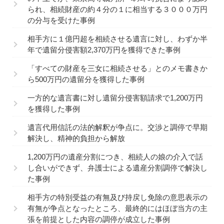
られ、相続財産の約４分の１に相当する３０００万円
の分与を受けた事例
相手方に１億円超を相続させる遺言に対し、わずか半
年で遺留分侵害額2,370万円を獲得できた事例
「すべての財産を三女に相続させる」とのメモ書きか
ら500万円の遺留分を獲得した事例
一方的な遺言書に対し遺留分侵害額請求で1,200万円
を獲得した事例
遺言代用信託の法的解釈が争点に。交渉と調停で早期
解決し、精神的負担から解放
1,200万円の遺産分割につき、相続人の娘の介入で話
し合いができず、弁護士による遺産分割調停で解決し
た事例
相手方の特別受益の有無及び持戻し免除の意思表示の
有無が争点となったところ、最終的にはほぼ当方の主
張を前提とした内容の調停が成立した事例