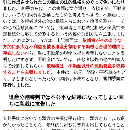
引に作成させられたこの書面の法的性格をめぐって争いになり
ました。
相手方らは、この書面は文字通り、依頼者が、不動産
についての相続分を放棄したものと考えるべきで、不動産につ
いては、依頼者以外の他の相続人らにおいて換価分割をし、そ
の他の流動資産については、依頼者も含む法定相続人全員で法
定相続分に応じて分割するという内容の分割方法を主張しまし
た。 これに対し、当方は、上記書面は、
依頼者がそのような一
方的に多大な不利益を被る遺産分割をする動機も合理的理由も
存在しない
から、単に不動産の現物取得を希望しないことを表
明したにすぎず、不動産については、依頼者以外の他の相続人
らで分割してもらい、
依頼者は、不動産以外の流動資産を取得
することを主張しました。
本件は、結局、議論が平行線をたど
り、まとまらなかったため、調停は不成立となり、
審判手続に
移行しました。
遺産分割審判では不公平な結果になってしまい直
ちに高裁に抗告した
審判手続においても双方の主張は平行線で、双方とも一歩も退
かなかったことから、最終的に家裁に審判を出してもらうこと