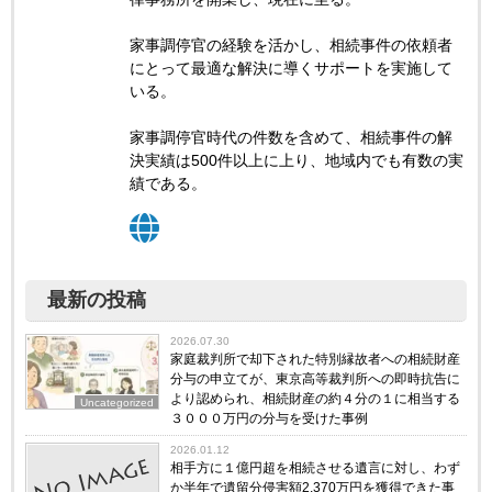
家事調停官の経験を活かし、相続事件の依頼者
にとって最適な解決に導くサポートを実施して
いる。
家事調停官時代の件数を含めて、相続事件の解
決実績は500件以上に上り、地域内でも有数の実
績である。
最新の投稿
2026.07.30
家庭裁判所で却下された特別縁故者への相続財産
分与の申立てが、東京高等裁判所への即時抗告に
より認められ、相続財産の約４分の１に相当する
Uncategorized
３０００万円の分与を受けた事例
2026.01.12
相手方に１億円超を相続させる遺言に対し、わず
か半年で遺留分侵害額2,370万円を獲得できた事