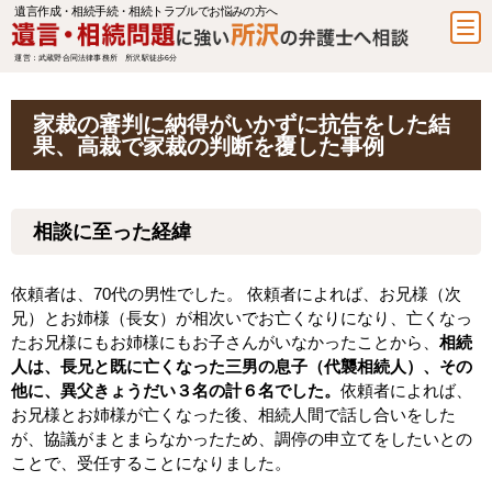
遺言作成・相続手続・相続トラブルでお悩みの方へ
運営：武蔵野合同法律事務所 所沢駅徒歩6分
家裁の審判に納得がいかずに抗告をした結
果、高裁で家裁の判断を覆した事例
相談に至った経緯
依頼者は、70代の男性でした。 依頼者によれば、お兄様（次
兄）とお姉様（長女）が相次いでお亡くなりになり、亡くなっ
たお兄様にもお姉様にもお子さんがいなかったことから、
相続
人は、長兄と既に亡くなった三男の息子（代襲相続人）、その
他に、異父きょうだい３名の計６名でした。
依頼者によれば、
お兄様とお姉様が亡くなった後、相続人間で話し合いをした
が、協議がまとまらなかったため、調停の申立てをしたいとの
ことで、受任することになりました。