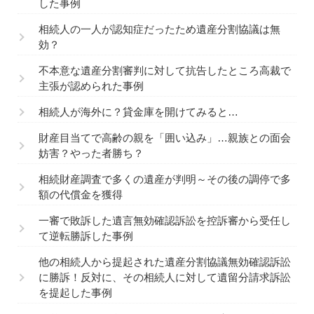
した事例
相続人の一人が認知症だったため遺産分割協議は無
効？
不本意な遺産分割審判に対して抗告したところ高裁で
主張が認められた事例
相続人が海外に？貸金庫を開けてみると…
財産目当てで高齢の親を「囲い込み」…親族との面会
妨害？やった者勝ち？
相続財産調査で多くの遺産が判明～その後の調停で多
額の代償金を獲得
一審で敗訴した遺言無効確認訴訟を控訴審から受任し
て逆転勝訴した事例
他の相続人から提起された遺産分割協議無効確認訴訟
に勝訴！反対に、その相続人に対して遺留分請求訴訟
を提起した事例