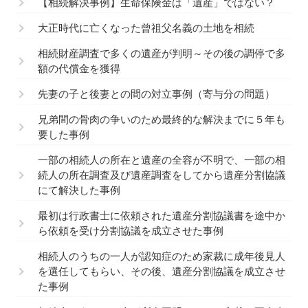
【相続解決事例】生命保険金は「遺産」ではない？
大正時代に亡くなった曾祖父名義の土地を相続
相続財産調査で多くの遺産が判明～その後の調停で多
額の代償金を獲得
先妻の子と後妻との間の対立事例（寄与分の問題）
兄弟間の骨肉の争いのため最終的な解決までに５年も
要した事例
一部の相続人の所在と遺産の全容が不明で、一部の相
続人の所在調査及び遺産調査をしてから遺産分割協議
にて解決した事例
最初は行政書士に依頼された遺産分割協議書を途中か
ら依頼を受け分割協議を成立させた事例
相続人のうちの一人が認知症のため家裁に成年後見人
を選任してもらい、その後、遺産分割協議を成立させ
た事例