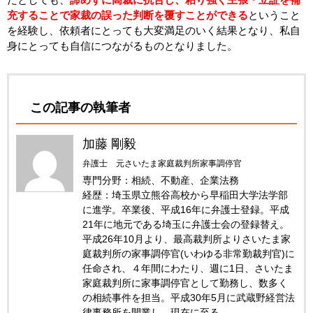
充することで家裁の誤った判断を覆すことができる
ということ
を経験し、依頼者にとっても大変満足のいく結果となり、私自
身にとっても自信につながるものとなりました。
この記事の執筆者
加藤 剛毅
弁護士 元さいたま家庭裁判所家事調停官
専門分野：相続、不動産、企業法務
経歴：埼玉県立熊谷高校から早稲田大学法学部
に進学。卒業後、平成16年に弁護士登録。平成
21年に地元である埼玉に弁護士会の登録替え。
平成26年10月より、最高裁判所よりさいたま家
庭裁判所の家事調停官(いわゆる非常勤裁判官)に
任命され、４年間にわたり、週に1日、さいたま
家庭裁判所に家事調停官として勤務し、数多く
の相続事件を担当。平成30年5月に武蔵野経営法
律事務所を開業し、現在に至る。