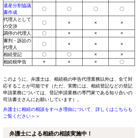
遺産分割協議
〇
〇
〇
〇
書作成
代理人として
〇
×
×
×
の交渉
調停の代理人
〇
×
×
×
審判・訴訟の
〇
×
×
×
代理人
相続登記
〇
〇
×
×
相続税申告
×
×
×
〇
このように、弁護士は、相続税の申告代理業務以外は、全て対
応することが可能です（ただ、実際には、相続登記などの登記
申請業務については、登記申請業務の専門家である知り合いの
司法書士さんにお願いしています）。
弁護士に相続の相談をすべき理由について、詳しくはこちらも
ご覧ください＞＞
弁護士による相続の相談実施中！