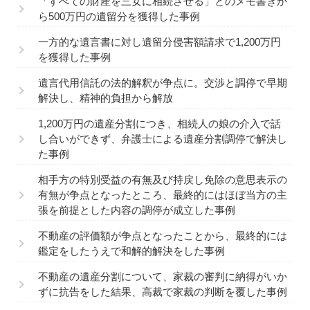
「すべての財産を三女に相続させる」とのメモ書きか
ら500万円の遺留分を獲得した事例
一方的な遺言書に対し遺留分侵害額請求で1,200万円
を獲得した事例
遺言代用信託の法的解釈が争点に。交渉と調停で早期
解決し、精神的負担から解放
1,200万円の遺産分割につき、相続人の娘の介入で話
し合いができず、弁護士による遺産分割調停で解決し
た事例
相手方の特別受益の有無及び持戻し免除の意思表示の
有無が争点となったところ、最終的にはほぼ当方の主
張を前提とした内容の調停が成立した事例
不動産の評価額が争点となったことから、最終的には
鑑定をしたうえで和解的解決をした事例
不動産の遺産分割について、家裁の審判に納得がいか
ずに抗告をした結果、高裁で家裁の判断を覆した事例