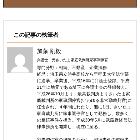
この記事の執筆者
加藤 剛毅
弁護士 元さいたま家庭裁判所家事調停官
専門分野：相続、不動産、企業法務
経歴：埼玉県立熊谷高校から早稲田大学法学部
に進学。卒業後、平成16年に弁護士登録。平成
21年に地元である埼玉に弁護士会の登録替え。
平成26年10月より、最高裁判所よりさいたま家
庭裁判所の家事調停官(いわゆる非常勤裁判官)に
任命され、４年間にわたり、週に1日、さいたま
家庭裁判所に家事調停官として勤務し、数多く
の相続事件を担当。平成30年5月に武蔵野経営法
律事務所を開業し、現在に至る。
家事調停官の経験を活かし、相続事件の依頼者