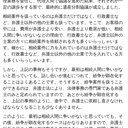
理業務を委任し、代理人間で協議を進めた結果、それぞれが一
定の譲歩をする形で、最終的に遺産分割協議が成立しました。
相続案件を扱っているのは弁護士だけではなく、行政書士な
ど、弁護士以外の他の士業も扱っています。そこで、お客様の
中には、費用が弁護士より安い、弁護士より敷居が低い、相続
人間に争いがないなどの理由で、行政書士など、弁護士以外の
士業の方々に相続案件を依頼される方も多くいらっしゃいま
す。確かに、相続案件に力を入れているのは弁護士だけではな
く、行政書士など、弁護士以外の他の士業で力を入れている方
も多くいらっしゃいます。
しかし、上記の事例もそうですが、最初は相続人間に争いがな
いと思っていても、話し合いが進むにつれて、紛争が顕在化す
ることはよくあることです。そうすると、紛争案件を扱うこと
ができるのは、弁護士法により、法律事務の専門家である弁護
士のみと定められていますので、あとから紛争が顕在化する
と、上記の事例のように、途中で、弁護士に依頼し直さなけれ
ばならなくなることも少なくありません。
このように、最初は相続人間に争いがないと思っていても、そ
の後、紛争が顕在化するケースはかなりありますので、弁護士