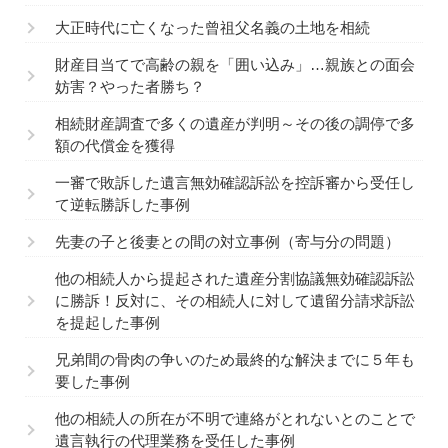
大正時代に亡くなった曾祖父名義の土地を相続
財産目当てで高齢の親を「囲い込み」…親族との面会
妨害？やった者勝ち？
相続財産調査で多くの遺産が判明～その後の調停で多
額の代償金を獲得
一審で敗訴した遺言無効確認訴訟を控訴審から受任し
て逆転勝訴した事例
先妻の子と後妻との間の対立事例（寄与分の問題）
他の相続人から提起された遺産分割協議無効確認訴訟
に勝訴！反対に、その相続人に対して遺留分請求訴訟
を提起した事例
兄弟間の骨肉の争いのため最終的な解決までに５年も
要した事例
他の相続人の所在が不明で連絡がとれないとのことで
遺言執行の代理業務を受任した事例