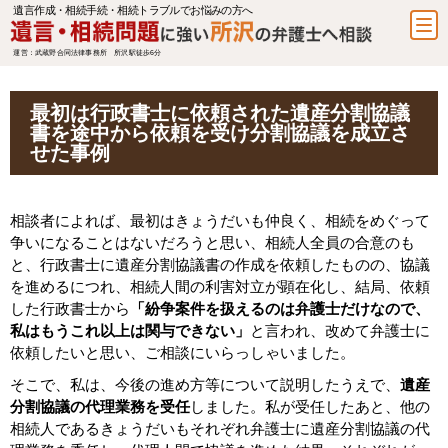
遺言作成・相続手続・相続トラブルでお悩みの方へ
運営：武蔵野合同法律事務所 所沢駅徒歩6分
最初は行政書士に依頼された遺産分割協議
書を途中から依頼を受け分割協議を成立さ
せた事例
相談者によれば、最初はきょうだいも仲良く、相続をめぐって
争いになることはないだろうと思い、相続人全員の合意のも
と、行政書士に遺産分割協議書の作成を依頼したものの、協議
を進めるにつれ、相続人間の利害対立が顕在化し、結局、依頼
した行政書士から
「紛争案件を扱えるのは弁護士だけなので、
私はもうこれ以上は関与できない」
と言われ、改めて弁護士に
依頼したいと思い、ご相談にいらっしゃいました。
そこで、私は、今後の進め方等について説明したうえで、
遺産
分割協議の代理業務を受任
しました。私が受任したあと、他の
相続人であるきょうだいもそれぞれ弁護士に遺産分割協議の代