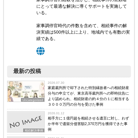
にとって最適な解決に導くサポートを実施して
いる。
家事調停官時代の件数を含めて、相続事件の解
決実績は500件以上に上り、地域内でも有数の実
績である。
最新の投稿
2026.07.30
家庭裁判所で却下された特別縁故者への相続財産
分与の申立てが、東京高等裁判所への即時抗告に
より認められ、相続財産の約４分の１に相当する
Uncategorized
３０００万円の分与を受けた事例
2026.01.12
相手方に１億円超を相続させる遺言に対し、わず
か半年で遺留分侵害額2,370万円を獲得できた事
例
相続解決事例