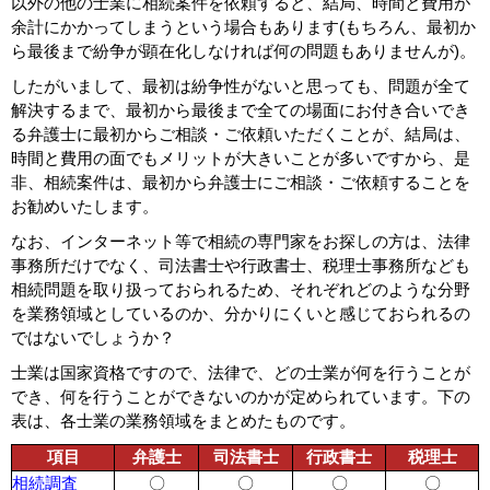
以外の他の士業に相続案件を依頼すると、結局、時間と費用が
余計にかかってしまうという場合もあります(もちろん、最初か
ら最後まで紛争が顕在化しなければ何の問題もありませんが)。
したがいまして、最初は紛争性がないと思っても、問題が全て
解決するまで、最初から最後まで全ての場面にお付き合いでき
る弁護士に最初からご相談・ご依頼いただくことが、結局は、
時間と費用の面でもメリットが大きいことが多いですから、是
非、相続案件は、最初から弁護士にご相談・ご依頼することを
お勧めいたします。
なお、インターネット等で相続の専門家をお探しの方は、法律
事務所だけでなく、司法書士や行政書士、税理士事務所なども
相続問題を取り扱っておられるため、それぞれどのような分野
を業務領域としているのか、分かりにくいと感じておられるの
ではないでしょうか？
士業は国家資格ですので、法律で、どの士業が何を行うことが
でき、何を行うことができないのかが定められています。下の
表は、各士業の業務領域をまとめたものです。
項目
弁護士
司法書士
行政書士
税理士
相続調査
〇
〇
〇
〇