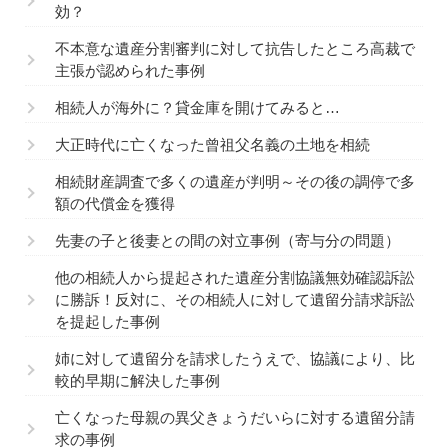
効？
不本意な遺産分割審判に対して抗告したところ高裁で
主張が認められた事例
相続人が海外に？貸金庫を開けてみると…
大正時代に亡くなった曾祖父名義の土地を相続
相続財産調査で多くの遺産が判明～その後の調停で多
額の代償金を獲得
先妻の子と後妻との間の対立事例（寄与分の問題）
他の相続人から提起された遺産分割協議無効確認訴訟
に勝訴！反対に、その相続人に対して遺留分請求訴訟
を提起した事例
姉に対して遺留分を請求したうえで、協議により、比
較的早期に解決した事例
亡くなった母親の異父きょうだいらに対する遺留分請
求の事例