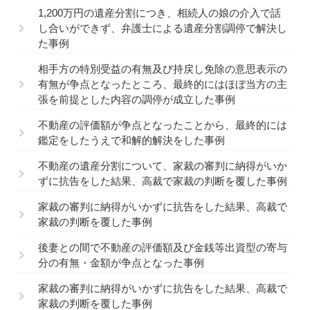
1,200万円の遺産分割につき、相続人の娘の介入で話
し合いができず、弁護士による遺産分割調停で解決し
た事例
相手方の特別受益の有無及び持戻し免除の意思表示の
有無が争点となったところ、最終的にはほぼ当方の主
張を前提とした内容の調停が成立した事例
不動産の評価額が争点となったことから、最終的には
鑑定をしたうえで和解的解決をした事例
不動産の遺産分割について、家裁の審判に納得がいか
ずに抗告をした結果、高裁で家裁の判断を覆した事例
家裁の審判に納得がいかずに抗告をした結果、高裁で
家裁の判断を覆した事例
後妻との間で不動産の評価額及び金銭等出資型の寄与
分の有無・金額が争点となった事例
家裁の審判に納得がいかずに抗告をした結果、高裁で
家裁の判断を覆した事例