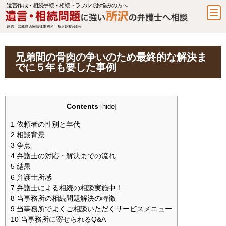
遺言作成・相続手続・相続トラブルでお悩みの方へ
運営：武蔵野合同法律事務所 所沢駅徒歩6分
兄弟間の骨肉の争いのため最終的な解決ま
でに５年も要した事例
Contents
[
hide
]
1
依頼者の性別と年代
2
相談背景
3
争点
4
弁護士の対応・解決までの流れ
5
結果
6
弁護士所感
7
弁護士による相続の相談実施中！
8
当事務所の相続問題解決の特徴
9
当事務所でよくご相談いただくサービスメニュー
10
当事務所に寄せられるQ&A