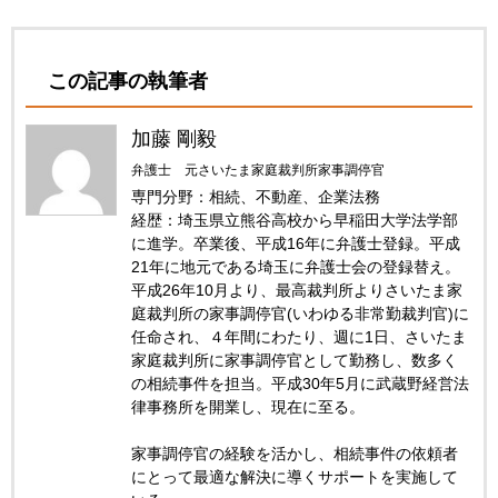
この記事の執筆者
加藤 剛毅
弁護士 元さいたま家庭裁判所家事調停官
専門分野：相続、不動産、企業法務
経歴：埼玉県立熊谷高校から早稲田大学法学部
に進学。卒業後、平成16年に弁護士登録。平成
21年に地元である埼玉に弁護士会の登録替え。
平成26年10月より、最高裁判所よりさいたま家
庭裁判所の家事調停官(いわゆる非常勤裁判官)に
任命され、４年間にわたり、週に1日、さいたま
家庭裁判所に家事調停官として勤務し、数多く
の相続事件を担当。平成30年5月に武蔵野経営法
律事務所を開業し、現在に至る。
家事調停官の経験を活かし、相続事件の依頼者
にとって最適な解決に導くサポートを実施して