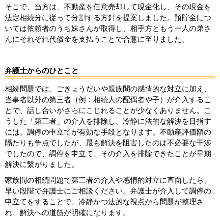
そこで、当方は、不動産を任意売却して現金化し、その現金を
法定相続分に従って分割する方針を提案しました。預貯金につ
いては依頼者のうち妹さんが取得し、相手方ともう一人の弟さ
んにそれぞれ代償金を支払うことで合意に至りました。
弁護士からのひとこと
相続問題では、ごきょうだいや親族間の感情的な対立に加え、
当事者以外の第三者（例：相続人の配偶者や子）が介入するこ
とで、話し合いがさらにこじれることが少なくありません。こ
うした「第三者」の介入を排除し、冷静に法的な解決を目指す
には、調停の申立てが有効な手段となります。不動産評価額の
隔たりも争点でしたが、最も解決を阻害したのは不必要な干渉
でしたので、調停を申立て、その介入を排除できたことが早期
解決に繋がりました。
家族間の相続問題で第三者の介入や感情的対立に直面したら、
早い段階で弁護士にご相談ください。弁護士が介入して調停の
申立てをすることで、冷静かつ法的な視点から問題が整理さ
れ、解決への道筋が明確になります。