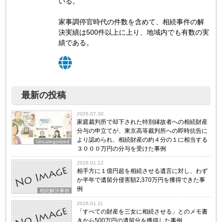
いる。
家事調停官時代の件数を含めて、相続事件の解
決実績は500件以上に上り、地域内でも有数の実
績である。
最新の投稿
2026.07.30
家庭裁判所で却下された特別縁故者への相続財産
分与の申立てが、東京高等裁判所への即時抗告に
より認められ、相続財産の約４分の１に相当する
Uncategorized
３０００万円の分与を受けた事例
2026.01.12
相手方に１億円超を相続させる遺言に対し、わず
か半年で遺留分侵害額2,370万円を獲得できた事
例
相続解決事例
2026.01.11
「すべての財産を三女に相続させる」とのメモ書
きから500万円の遺留分を獲得した事例