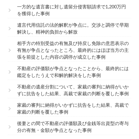
一方的な遺言書に対し遺留分侵害額請求で1,200万円
を獲得した事例
遺言代用信託の法的解釈が争点に。交渉と調停で早期
解決し、精神的負担から解放
相手方の特別受益の有無及び持戻し免除の意思表示の
有無が争点となったところ、最終的にはほぼ当方の主
張を前提とした内容の調停が成立した事例
不動産の評価額が争点となったことから、最終的には
鑑定をしたうえで和解的解決をした事例
不動産の遺産分割について、家裁の審判に納得がいか
ずに抗告をした結果、高裁で家裁の判断を覆した事例
家裁の審判に納得がいかずに抗告をした結果、高裁で
家裁の判断を覆した事例
後妻との間で不動産の評価額及び金銭等出資型の寄与
分の有無・金額が争点となった事例