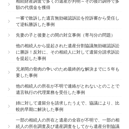
相続財産調査で多くの遺産が判明～その後の調停で多
額の代償金を獲得
一審で敗訴した遺言無効確認訴訟を控訴審から受任し
て逆転勝訴した事例
先妻の子と後妻との間の対立事例（寄与分の問題）
他の相続人から提起された遺産分割協議無効確認訴訟
に勝訴！反対に、その相続人に対して遺留分請求訴訟
を提起した事例
兄弟間の骨肉の争いのため最終的な解決までに５年も
要した事例
他の相続人の所在が不明で連絡がとれないとのことで
遺言執行の代理業務を受任した事例
姉に対して遺留分を請求したうえで、協議により、比
較的早期に解決した事例
一部の相続人の所在と遺産の全容が不明で、一部の相
続人の所在調査及び遺産調査をしてから遺産分割協議