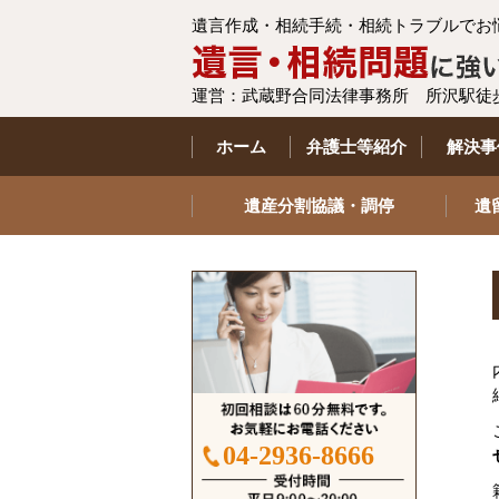
遺言作成・相続手続・相続トラブルでお
運営：武蔵野合同法律事務所 所沢駅徒
ホーム
弁護士等紹介
解決事
遺産分割協議・調停
遺
04-2936-8666