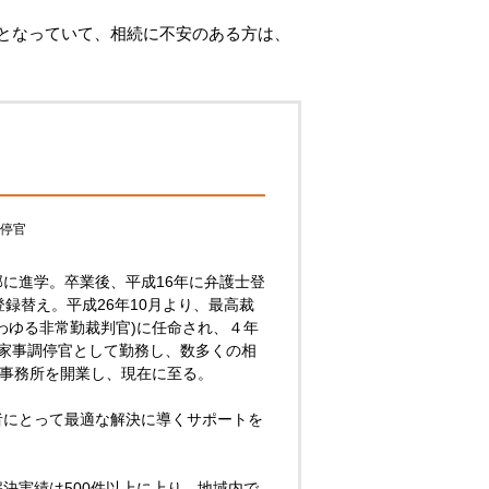
となっていて、相続に不安のある方は、
停官
に進学。卒業後、平成16年に弁護士登
録替え。平成26年10月より、最高裁
わゆる非常勤裁判官)に任命され、４年
家事調停官として勤務し、数多くの相
律事務所を開業し、現在に至る。
者にとって最適な解決に導くサポートを
決実績は500件以上に上り、地域内で