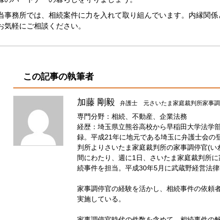
当事務所では、相続案件に力を入れて取り組んでいます。内縁関係
お気軽にご相談ください。
この記事の執筆者
加藤 剛毅
弁護士 元さいたま家庭裁判所家事調
専門分野：相続、不動産、企業法務
経歴：埼玉県立熊谷高校から早稲田大学法学部
録。平成21年に地元である埼玉に弁護士会の登
判所よりさいたま家庭裁判所の家事調停官(い
間にわたり、週に1日、さいたま家庭裁判所に
続事件を担当。平成30年5月に武蔵野経営法
家事調停官の経験を活かし、相続事件の依頼
実施している。
家事調停官時代の件数を含めて、相続事件の解