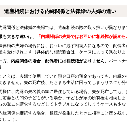
遺産相続における内縁関係と法律婚の夫婦の違い
内縁関係と法律婚の夫婦では、遺産相続の際の取り扱いが異なりま
最も大きな違い
は、
「内縁関係の夫婦ではお互いに相続権が認めら
法律婚の夫婦の場合には、お互いに必ず相続人になるので、配偶者が
産を受け取れます（具体的な相続割合は、ケースによって異なりま
一方、
内縁関係の場合、配偶者には相続権がありません。
パートナ
す。
たとえば、夫婦で使用していた預金口座の預金であっても、内縁の
できません。夫の死亡後、たちまち生活に困ってしまうリスクが発
同様に、内縁の夫名義の家に居住している場合、夫が死亡しても、
に前妻との間の子どもがいる場合、子どもが家の所有権を相続しま
らの退去を請求するなどしてトラブルになってしまうケースも少な
内縁関係を継続する場合、相続が発生したときに相手に財産を残す
でしょう。