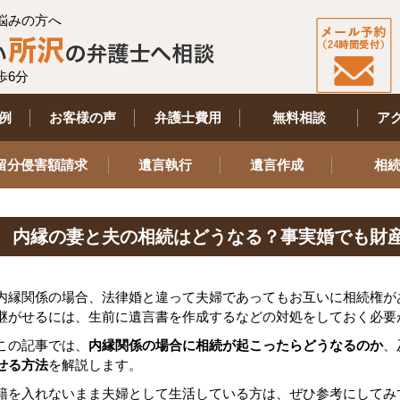
悩みの方へ
歩6分
例
お客様の声
弁護士費用
無料相談
ア
留分侵害額請求
遺言執行
遺言作成
相
内縁の妻と夫の相続はどうなる？事実婚でも財
内縁関係の場合、法律婚と違って夫婦であってもお互いに相続権が
継がせるには、生前に遺言書を作成するなどの対処をしておく必要
この記事では、
内縁関係の場合に相続が起こったらどうなるのか
、
せる方法
を解説します。
籍を入れないまま夫婦として生活している方は、ぜひ参考にしてみ