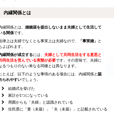
内縁関係とは
内縁関係とは、
婚姻届を提出しないまま夫婦として生活して
いる関係
です。
法律上は夫婦でなくとも事実上は夫婦なので、
「事実婚」
と
もよばれます。
内縁関係が成立する
には、
夫婦として共同生活をする意思と
共同生活を営んでいる実態が必要
です。その意味で、夫婦に
なるつもりのない単なる同棲とは異なります。
たとえば、以下のような事情のある場合には、内縁関係と
認
められやすい
でしょう。
結婚式を挙げた
家計が1つになっている
周囲からも「夫婦」と認識されている
住民票に「妻（未届）」「夫（未届）」と記載されている