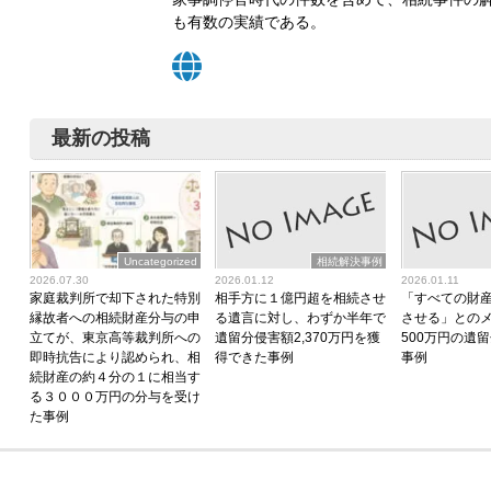
も有数の実績である。
最新の投稿
Uncategorized
相続解決事例
2026.07.30
2026.01.12
2026.01.11
家庭裁判所で却下された特別
相手方に１億円超を相続させ
「すべての財
縁故者への相続財産分与の申
る遺言に対し、わずか半年で
させる」との
立てが、東京高等裁判所への
遺留分侵害額2,370万円を獲
500万円の遺
即時抗告により認められ、相
得できた事例
事例
続財産の約４分の１に相当す
る３０００万円の分与を受け
た事例