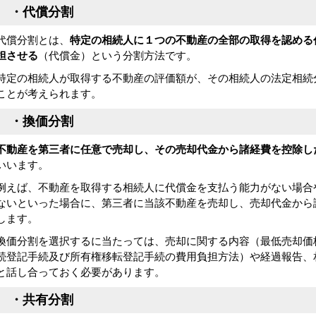
・代償分割
代償分割とは、
特定の相続人に１つの不動産の全部の取得を認める
担させる
（代償金）という分割方法です。
特定の相続人が取得する不動産の評価額が、その相続人の法定相続
ことが考えられます。
・換価分割
不動産を第三者に任意で売却し、その売却代金から諸経費を控除し
いいます。
例えば、不動産を取得する相続人に代償金を支払う能力がない場合
ないといった場合に、第三者に当該不動産を売却し、売却代金から
します。
換価分割を選択するに当たっては、売却に関する内容（最低売却価
続登記手続及び所有権移転登記手続の費用負担方法）や経過報告、
と話し合っておく必要があります。
・共有分割