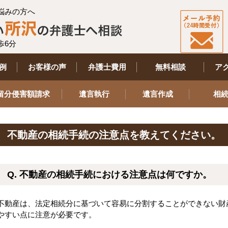
悩みの方へ
歩6分
例
お客様の声
弁護士費用
無料相談
ア
留分侵害額請求
遺言執行
遺言作成
相
不動産の相続手続の注意点を教えてください。
Q. 不動産の相続手続における注意点は何ですか。
不動産は、法定相続分に基づいて容易に分割することができない財
やすい点に注意が必要です。