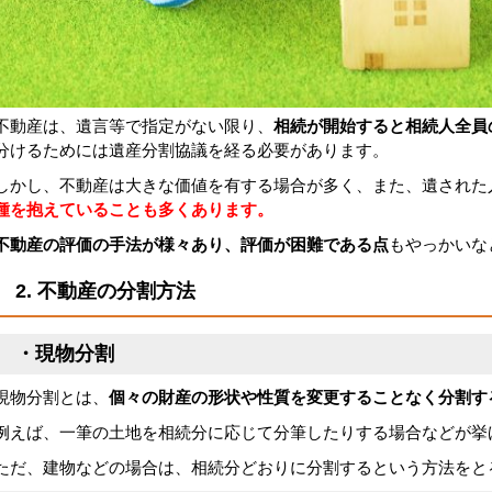
不動産は、遺言等で指定がない限り、
相続が開始すると相続人全員
分けるためには遺産分割協議を経る必要があります。
しかし、不動産は大きな価値を有する場合が多く、また、遺された
種を抱えていることも多くあります。
不動産の評価の手法が様々あり、評価が困難である点
もやっかいな
2. 不動産の分割方法
・現物分割
現物分割とは、
個々の財産の形状や性質を変更することなく分割す
例えば、一筆の土地を相続分に応じて分筆したりする場合などが挙
ただ、建物などの場合は、相続分どおりに分割するという方法をと