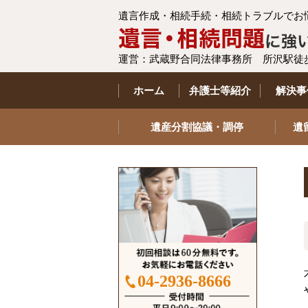
遺言作成・相続手続・相続トラブルでお
運営：武蔵野合同法律事務所 所沢駅徒
ホーム
弁護士等紹介
解決事
遺産分割協議・調停
遺
04-2936-8666